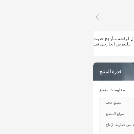
ال فراشة متأرجح حديث
للعرض الخارجي في
ئق، ديكور للفيلا والفناء،
نحوتات فنية معدنية من
الشركة المصنعة
قدرة المنتج
معلومات مصنع
مصنع حجم
موقع المصنع
ا. من خطوط الإنتاج