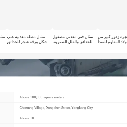
جرة زهور كبير من
تمثال فني معدني مصقول
تمثال مظلة معدنية على
تمث
ولاذ المقاوم للصدأ
للحدائق والفلل العصرية،
شكل ورقة شجر للحدائق
الحدائق الخارجية،
منحوتة من الفولاذ المقاوم
والفلل الحديثة، منحوتة
الحدا
نية معدنية عصرية
للصدأ للمناظر الطبيعية في
كبيرة من الفولاذ المقاوم
م
حدائق الفلل من
الحدائق العامة من الشركة
للصدأ للمشاريع الخارجية
الشركة المصنعة
المصنعة
والحدائق العامة، توريد
المصنع
Above 100,000 square meters
Chentang Village, Dongchen Street, Yongkang City
Above 10
ل