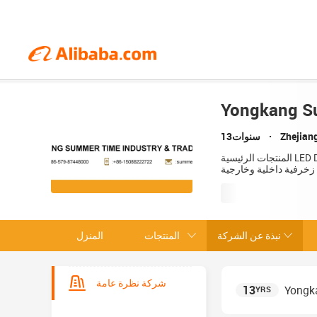
Yongkang Su
Zhejian
13سنوات
المنتجات الرئيسية LED Display,LED Screen,LED Video Wall,Digital Billboard,COB LED Displayمنحوتات معدنية، منحوتات للحدائق،
 زخرفية داخلية وخارجية
نبذة عن الشركة
المنتجات
المنزل
شركة نظرة عامة
13
Yongka
YRS