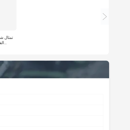
تمثال ش
الف
لمشاريع 
منحوتة ف
لعرض 